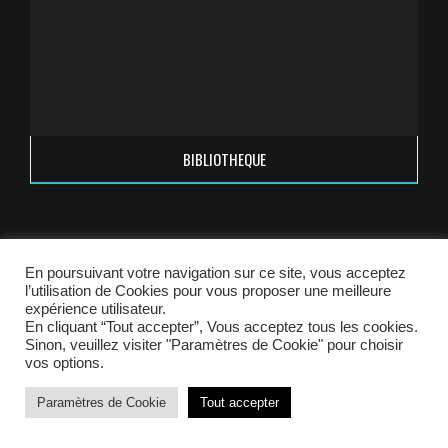
BIBLIOTHEQUE
En poursuivant votre navigation sur ce site, vous acceptez
l’utilisation de Cookies pour vous proposer une meilleure
Tous droits réservés - Agence Maes Architecte 1998-2024 -
Mentions Légales
-
expérience utilisateur.
Politique de confidentialité
En cliquant “Tout accepter”, Vous acceptez tous les cookies.
By Omsolution
Sinon, veuillez visiter "Paramètres de Cookie" pour choisir
vos options.
Paramètres de Cookie
Tout accepter