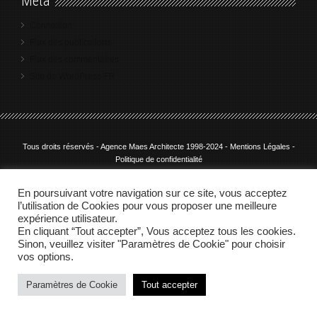
Méta
Connexion
Flux des publications
Flux des commentaires
Site de WordPress-FR
Tous droits réservés - Agence Maes Architecte 1998-2024 -
Mentions Légales
-
Politique de confidentialité
By Omsolution
En poursuivant votre navigation sur ce site, vous acceptez
l’utilisation de Cookies pour vous proposer une meilleure
expérience utilisateur.
En cliquant “Tout accepter”, Vous acceptez tous les cookies.
Sinon, veuillez visiter "Paramètres de Cookie" pour choisir
vos options.
Paramètres de Cookie
Tout accepter